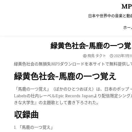
Skip
M
to
content
日本や世界中の音楽と動
ホー
緑黄色社会-馬鹿の一つ覚え[
飛鳥 タクト
2025年7月1
緑黄色社会の無損失MP3ダウンロードを本サイトで無料提供し
緑黄色社会-馬鹿の一つ覚え
「馬鹿の一つ覚え」（ばかのひとつおぼえ）は、日本のポップ・ロック
Labelsの社内レーベルEpic Records Japanより
きな大学生』の主題歌として書き下ろされた。
収録曲
1. 「馬鹿の一つ覚え」