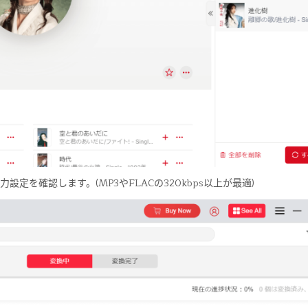
定を確認します。(MP3やFLACの320kbps以上が最適)