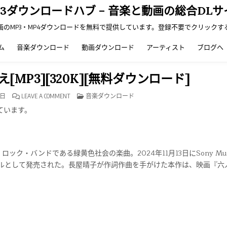
P3ダウンロードハブ – 音楽と動画の総合DLサ
画のMP3・MP4ダウンロードを無料で提供しています。登録不要でクリックす
ム
音楽ダウンロード
動画ダウンロード
アーティスト
ブログへ
MP3][320K][無料ダウンロード]
ON
POSTED
1日
LEAVE A COMMENT
音楽ダウンロード
緑
IN
黄
ています。
色
社
会-
馬
鹿
の
一
・バンドである緑黄色社会の楽曲。2024年11月13日にSony Mus
つ
覚
配信限定シングルとして発売された。長屋晴子が作詞作曲を手がけた本作は、映画『
え
[MP3]
[320K]
[無
料
ダ
ウ
ン
ロ
ー