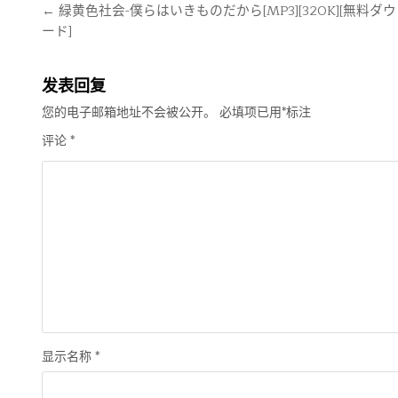
文
← 緑黄色社会-僕らはいきものだから[MP3][320K][無料ダ
ード]
章
导
航
发表回复
您的电子邮箱地址不会被公开。
必填项已用
*
标注
评论
*
显示名称
*