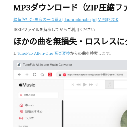
MP3ダウンロード（ZIP圧縮フ
緑黄色社会-馬鹿の一つ覚え[daunrodohabu.jp][MP3][320K]
※ZIPファイルを解凍してからご利用ください
ほかの曲を無損失・ロスレスに
1.
TuneFab All-in-One 音楽変換
からの曲を検索します。