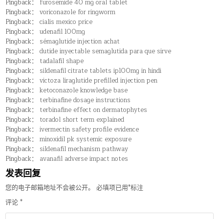
Pingback：
furosemide 40 mg oral tablet
Pingback：
voriconazole for ringworm
Pingback：
cialis mexico price
Pingback：
udenafil 100mg
Pingback：
sémaglutide injection achat
Pingback：
dutide inyectable semaglutida para que sirve
Pingback：
tadalafil shape
Pingback：
sildenafil citrate tablets ip100mg in hindi
Pingback：
victoza liraglutide prefilled injection pen
Pingback：
ketoconazole knowledge base
Pingback：
terbinafine dosage instructions
Pingback：
terbinafine effect on dermatophytes
Pingback：
toradol short term explained
Pingback：
ivermectin safety profile evidence
Pingback：
minoxidil pk systemic exposure
Pingback：
sildenafil mechanism pathway
Pingback：
avanafil adverse impact notes
发表回复
您的电子邮箱地址不会被公开。
必填项已用
*
标注
评论
*