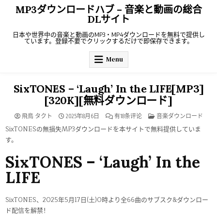
Skip
MP3ダウンロードハブ – 音楽と動画の総合
to
DLサイト
content
日本や世界中の音楽と動画のMP3・MP4ダウンロードを無料で提供し
ています。登録不要でクリックするだけで即保存できます。
Menu
SixTONES – ‘Laugh’ In the LIFE[MP3]
[320K][無料ダウンロード]
SIXTONES
POSTED
飛鳥 タクト
2025年8月6日
有18条评论
音楽ダウンロード
–
IN
‘LAUGH’
SixTONESの無損失MP3ダウンロードを本サイトで無料提供していま
IN
す。
THE
LIFE[MP3]
[320K]
SixTONES – ‘Laugh’ In the
[無
料
ダ
LIFE
ウ
ン
ロ
ー
ド]
SixTONES、2025年5月17日(土)0時より全66曲のサブスク&ダウンロー
ド配信を解禁！