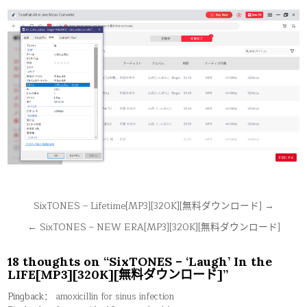
文
SixTONES – Lifetime[MP3][320K][無料ダウンロード] →
章
← SixTONES – NEW ERA[MP3][320K][無料ダウンロード]
导
航
18 thoughts on “
SixTONES – ‘Laugh’ In the
LIFE[MP3][320K][無料ダウンロード]
”
Pingback：
amoxicillin for sinus infection